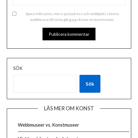
Spara mitt namn, min e-postadress och webbplats i denna
webbläsare till nästa gång jag skriver en kommentar.
SÖK
Sök
LÄS MER OM KONST
Webbmuseer vs. Konstmuseer