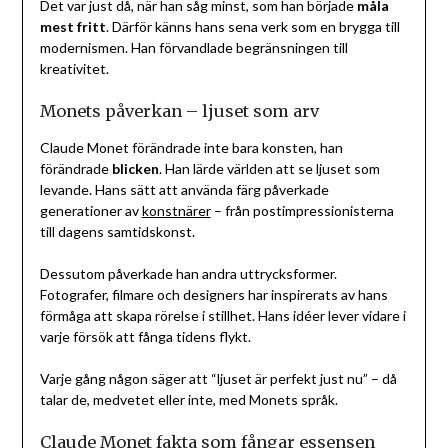
Det var just då, när han såg minst, som han började
måla
mest fritt
. Därför känns hans sena verk som en brygga till
modernismen. Han förvandlade begränsningen till
kreativitet.
Monets påverkan – ljuset som arv
Claude Monet förändrade inte bara konsten, han
förändrade
blicken
. Han lärde världen att se ljuset som
levande. Hans sätt att använda färg påverkade
generationer av
konstnärer
– från postimpressionisterna
till dagens samtidskonst.
Dessutom påverkade han andra uttrycksformer.
Fotografer, filmare och designers har inspirerats av hans
förmåga att skapa rörelse i stillhet. Hans idéer lever vidare i
varje försök att fånga tidens flykt.
Varje gång någon säger att “ljuset är perfekt just nu” – då
talar de, medvetet eller inte, med Monets språk.
Claude Monet fakta som fångar essensen