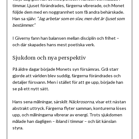
timmar. Ljuset förändrades, färgerna vibrerade, och Monet
följde dem med en noggrannhet som få andra behärskade.
Han sa själv:
“Jag arbetar som en slav, men det är ljuset som
bestämmer.”
I Giverny fann han balansen mellan disciplin och frihet –
och där skapades hans mest poetiska verk.
Sjukdom och nya perspektiv
På äldre dagar började Monets syn försämras. Grå starr
gjorde att världen blev suddig, färgerna förändrades och
detaljer försvann. Men i stället för att ge upp, började han
se på ett nytt sätt.
Hans sena målningar, särskilt
Näckrosorna
, visar ett nästan
abstrakt uttryck. Färgerna flyter samman, konturerna löses
upp, och målningarna vibrerar av energi. Trots sjukdomen
målade han dagligen – ibland i timmar – och lät känslan
styra.