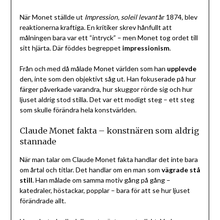
När Monet ställde ut
Impression, soleil levant
år 1874, blev
reaktionerna kraftiga. En kritiker skrev hånfullt att
målningen bara var ett “intryck” – men Monet tog ordet till
sitt hjärta. Där föddes begreppet
impressionism
.
Från och med då målade Monet världen som han
upplevde
den, inte som den objektivt såg ut. Han fokuserade på hur
färger påverkade varandra, hur skuggor rörde sig och hur
ljuset aldrig stod stilla. Det var ett modigt steg – ett steg
som skulle förändra hela konstvärlden.
Claude Monet fakta – konstnären som aldrig
stannade
När man talar om Claude Monet fakta handlar det inte bara
om årtal och titlar. Det handlar om en man som
vägrade stå
still
. Han målade om samma motiv gång på gång –
katedraler, höstackar, popplar – bara för att se hur ljuset
förändrade allt.