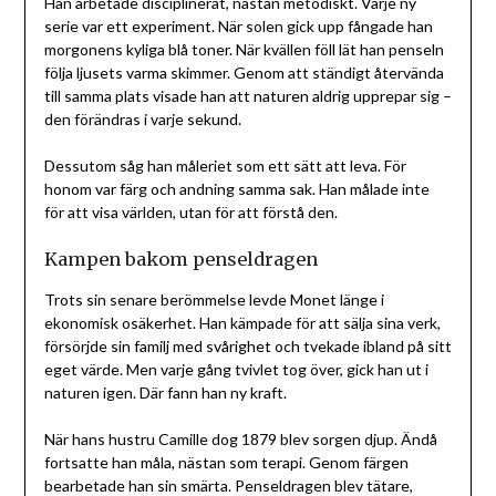
Han arbetade disciplinerat, nästan metodiskt. Varje ny
serie var ett experiment. När solen gick upp fångade han
morgonens kyliga blå toner. När kvällen föll lät han penseln
följa ljusets varma skimmer. Genom att ständigt återvända
till samma plats visade han att naturen aldrig upprepar sig –
den förändras i varje sekund.
Dessutom såg han måleriet som ett sätt att leva. För
honom var färg och andning samma sak. Han målade inte
för att visa världen, utan för att förstå den.
Kampen bakom penseldragen
Trots sin senare berömmelse levde Monet länge i
ekonomisk osäkerhet. Han kämpade för att sälja sina verk,
försörjde sin familj med svårighet och tvekade ibland på sitt
eget värde. Men varje gång tvivlet tog över, gick han ut i
naturen igen. Där fann han ny kraft.
När hans hustru Camille dog 1879 blev sorgen djup. Ändå
fortsatte han måla, nästan som terapi. Genom färgen
bearbetade han sin smärta. Penseldragen blev tätare,