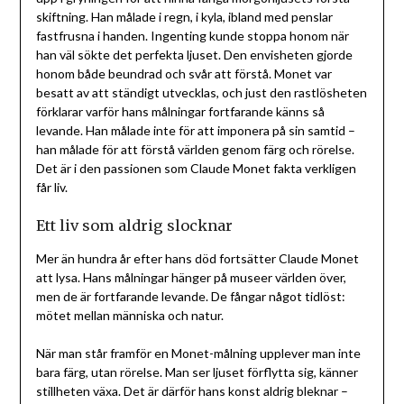
skiftning. Han målade i regn, i kyla, ibland med penslar
fastfrusna i handen. Ingenting kunde stoppa honom när
han väl sökte det perfekta ljuset. Den envisheten gjorde
honom både beundrad och svår att förstå. Monet var
besatt av att ständigt utvecklas, och just den rastlösheten
förklarar varför hans målningar fortfarande känns så
levande. Han målade inte för att imponera på sin samtid –
han målade för att förstå världen genom färg och rörelse.
Det är i den passionen som Claude Monet fakta verkligen
får liv.
Ett liv som aldrig slocknar
Mer än hundra år efter hans död fortsätter Claude Monet
att lysa. Hans målningar hänger på museer världen över,
men de är fortfarande levande. De fångar något tidlöst:
mötet mellan människa och natur.
När man står framför en Monet-målning upplever man inte
bara färg, utan rörelse. Man ser ljuset förflytta sig, känner
stillheten växa. Det är därför hans konst aldrig bleknar –