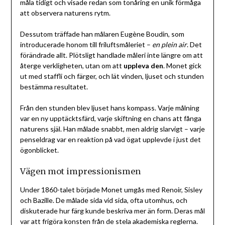
måla tidigt och visade redan som tonåring en unik förmåga
att observera naturens rytm.
Dessutom träffade han målaren Eugène Boudin, som
introducerade honom till friluftsmåleriet –
en plein air
. Det
förändrade allt. Plötsligt handlade måleri inte längre om att
återge verkligheten, utan om att
uppleva den
. Monet gick
ut med staffli och färger, och lät vinden, ljuset och stunden
bestämma resultatet.
Från den stunden blev ljuset hans kompass. Varje målning
var en ny upptäcktsfärd, varje skiftning en chans att fånga
naturens själ. Han målade snabbt, men aldrig slarvigt – varje
penseldrag var en reaktion på vad ögat upplevde i just det
ögonblicket.
Vägen mot impressionismen
Under 1860-talet började Monet umgås med Renoir, Sisley
och Bazille. De målade sida vid sida, ofta utomhus, och
diskuterade hur färg kunde beskriva mer än form. Deras mål
var att frigöra konsten från de stela akademiska reglerna.