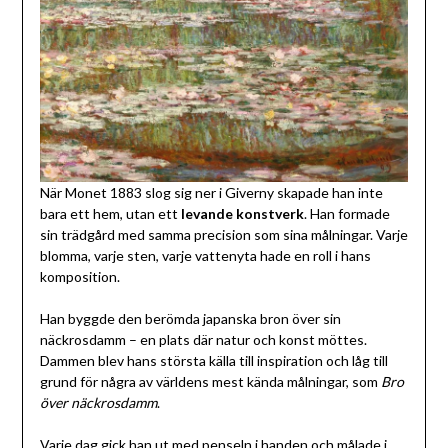
När Monet 1883 slog sig ner i Giverny skapade han inte
bara ett hem, utan ett
levande konstverk
. Han formade
sin trädgård med samma precision som sina målningar. Varje
blomma, varje sten, varje vattenyta hade en roll i hans
komposition.
Han byggde den berömda japanska bron över sin
näckrosdamm – en plats där natur och konst möttes.
Dammen blev hans största källa till inspiration och låg till
grund för några av världens mest kända målningar, som
Bro
över näckrosdamm
.
Varje dag gick han ut med penseln i handen och målade i