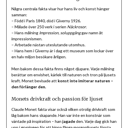
Några centrala fakta visar hur hans liv och konst hänger
samman:
– Född i Paris 1840, död i Giverny 1926.
– Målade över 250 verk i serien
Näckrosor
.
– Hans målning
Impression, soluppgång
gav namn åt
impressionismen.
– Arbetade nästan uteslutande utomhus.
– Hans hem i Giverny är i dag ett museum som lockar över
en halv miljon besökare årligen.
Men bakom dessa fakta finns något djupare. Varje målning
berättar om envishet, kärlek till naturen och tron på ljusets
kraft. Monet bevisade att
konst inte imiterar naturen –
den förlänger den.
Monets drivkraft och passion för ljuset
Claude Monet fakta visar också vilken otrolig drivkraft som
låg bakom hans skapande. Han var inte en konstnär som
väntade på inspiration – han
jagade
den. Varje dag gick han
upp i gryningen för att hinna fånga morgonljusets första