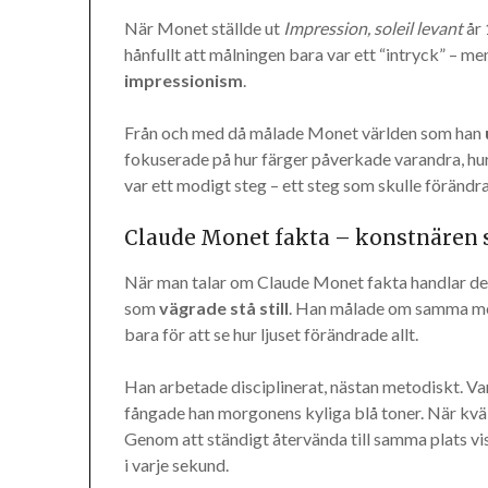
När Monet ställde ut
Impression, soleil levant
år 
hånfullt att målningen bara var ett “intryck” – me
impressionism
.
Från och med då målade Monet världen som han
fokuserade på hur färger påverkade varandra, hur s
var ett modigt steg – ett steg som skulle förändr
Claude Monet fakta – konstnären 
När man talar om Claude Monet fakta handlar det 
som
vägrade stå still
. Han målade om samma mot
bara för att se hur ljuset förändrade allt.
Han arbetade disciplinerat, nästan metodiskt. Var
fångade han morgonens kyliga blå toner. När kväll
Genom att ständigt återvända till samma plats vis
i varje sekund.