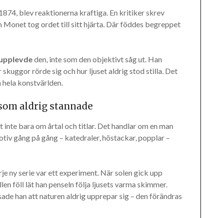
1874, blev reaktionerna kraftiga. En kritiker skrev
n Monet tog ordet till sitt hjärta. Där föddes begreppet
upplevde
den, inte som den objektivt såg ut. Han
kuggor rörde sig och hur ljuset aldrig stod stilla. Det
a hela konstvärlden.
som aldrig stannade
inte bara om årtal och titlar. Det handlar om en man
iv gång på gång – katedraler, höstackar, popplar –
je ny serie var ett experiment. När solen gick upp
en föll lät han penseln följa ljusets varma skimmer.
ade han att naturen aldrig upprepar sig – den förändras