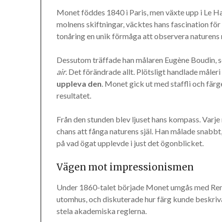
Monet föddes 1840 i Paris, men växte upp i Le Ha
molnens skiftningar, väcktes hans fascination för
tonåring en unik förmåga att observera naturens 
Dessutom träffade han målaren Eugène Boudin, so
air
. Det förändrade allt. Plötsligt handlade måleri
uppleva den
. Monet gick ut med staffli och färg
resultatet.
Från den stunden blev ljuset hans kompass. Varje 
chans att fånga naturens själ. Han målade snabbt,
på vad ögat upplevde i just det ögonblicket.
Vägen mot impressionismen
Under 1860-talet började Monet umgås med Renoir,
utomhus, och diskuterade hur färg kunde beskriva
stela akademiska reglerna.