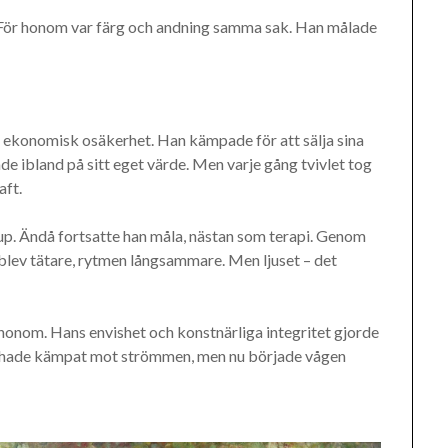
. För honom var färg och andning samma sak. Han målade
 ekonomisk osäkerhet. Han kämpade för att sälja sina
de ibland på sitt eget värde. Men varje gång tvivlet tog
aft.
up. Ändå fortsatte han måla, nästan som terapi. Genom
blev tätare, rytmen långsammare. Men ljuset – det
honom. Hans envishet och konstnärliga integritet gjorde
et hade kämpat mot strömmen, men nu började vågen