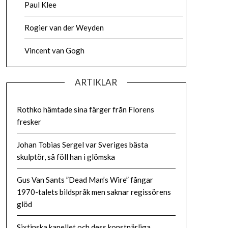
Paul Klee
Rogier van der Weyden
Vincent van Gogh
ARTIKLAR
Rothko hämtade sina färger från Florens
fresker
Johan Tobias Sergel var Sveriges bästa
skulptör, så föll han i glömska
Gus Van Sants ”Dead Man’s Wire” fångar
1970-talets bildspråk men saknar regissörens
glöd
Sixtinska kapellet och dess konstnärliga