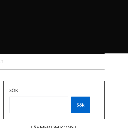
KT
SÖK
Sök
LÄS MER OM KONST